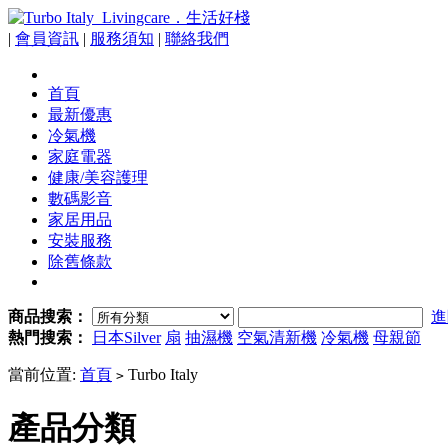
|
會員資訊
|
服務須知
|
聯絡我們
首頁
最新優惠
冷氣機
家庭電器
健康/美容護理
數碼影音
家居用品
安裝服務
除舊條款
商品搜索：
進
熱門搜索：
日本Silver
扇
抽濕機
空氣清新機
冷氣機
母親節
當前位置:
首頁
Turbo Italy
>
產品分類