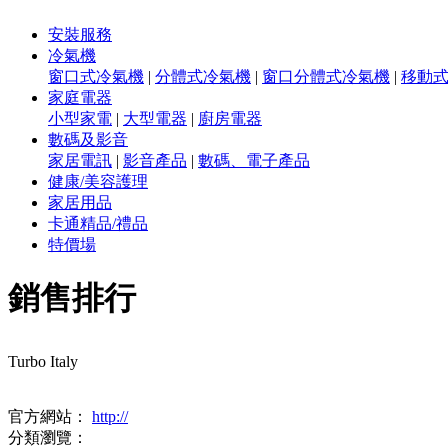
安裝服務
冷氣機
窗口式冷氣機
|
分體式冷氣機
|
窗口分體式冷氣機
|
移動
家庭電器
小型家電
|
大型電器
|
廚房電器
數碼及影音
家居電訊
|
影音產品
|
數碼、電子產品
健康/美容護理
家居用品
卡通精品/禮品
特價場
銷售排行
Turbo Italy
官方網站：
http://
分類瀏覽：