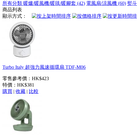
所有分類
暖爐/暖風機/暖毯/暖腳套 (42)
電風扇/涼風機 (60)
熨斗
商品列表
顯示方式：
Turbo Italy 超強力風速循環扇 TDF-M06
零售參考價：HK$423
特價：
HK$381
購買
|
收藏
|
比較