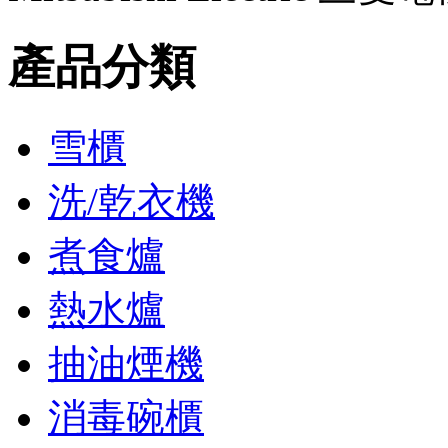
產品分類
雪櫃
洗/乾衣機
煮食爐
熱水爐
抽油煙機
消毒碗櫃