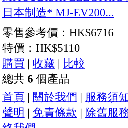
日本制造* MJ-EV200...
零售參考價：HK$6716
特價：
HK$5110
購買
|
收藏
|
比較
總共
6
個產品
首頁
|
關於我們
|
服務須
聲明
|
免責條款
|
除舊服
絡我們