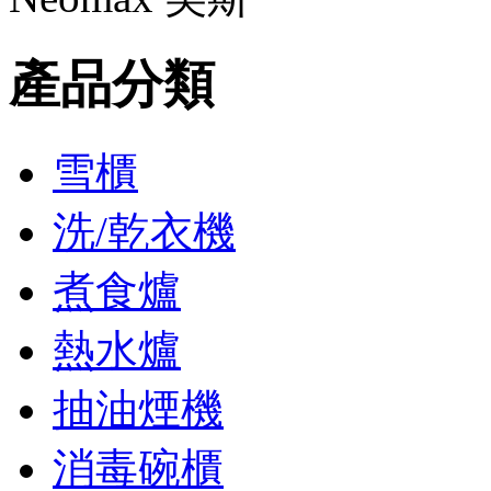
產品分類
雪櫃
洗/乾衣機
煮食爐
熱水爐
抽油煙機
消毒碗櫃