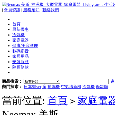
|
會員資訊
|
服務須知
|
聯絡我們
首頁
最新優惠
冷氣機
家庭電器
健康/美容護理
數碼影音
家居用品
安裝服務
除舊條款
商品搜索：
進
熱門搜索：
日本Silver
扇
抽濕機
空氣清新機
冷氣機
母親節
當前位置:
首頁
家庭電
>
Neomax 美斯