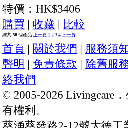
特價：
HK$3406
購買
|
收藏
|
比較
總共
58
個產品
上一頁
1
2
3
4
下一頁
首頁
|
關於我們
|
服務須
聲明
|
免責條款
|
除舊服
絡我們
© 2005-2026 Livin
有權利。
葵涌葵發路2-12號大德工業大