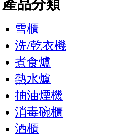
產品分類
雪櫃
洗/乾衣機
煮食爐
熱水爐
抽油煙機
消毒碗櫃
酒櫃