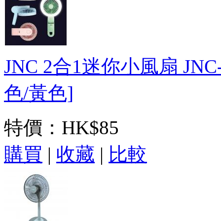
JNC 2合1迷你小風扇 JNC
色/黃色]
特價：
HK$85
購買
|
收藏
|
比較