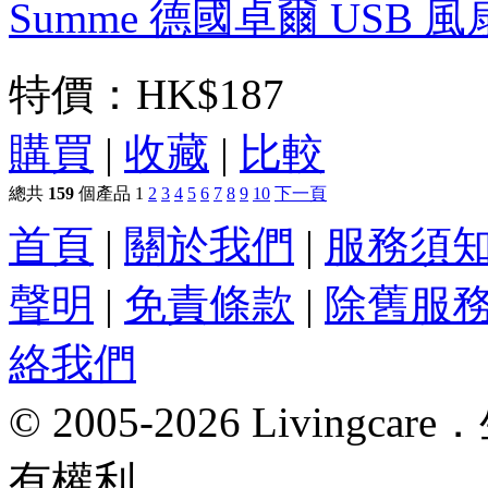
Summe 德國卓爾 USB 風扇
特價：
HK$187
購買
|
收藏
|
比較
總共
159
個產品
1
2
3
4
5
6
7
8
9
10
下一頁
首頁
|
關於我們
|
服務須
聲明
|
免責條款
|
除舊服
絡我們
© 2005-2026 Livin
有權利。