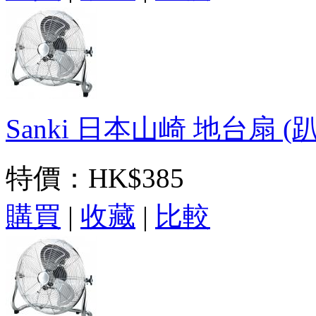
Sanki 日本山崎 地台扇 (趴地
特價：
HK$385
購買
|
收藏
|
比較