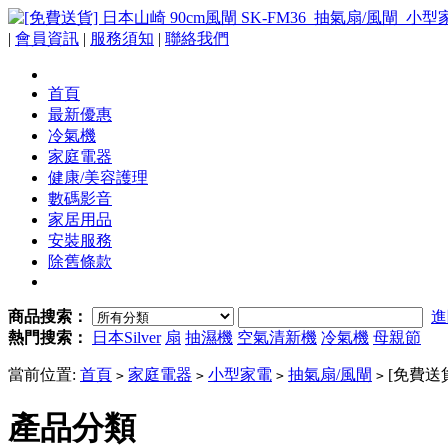
|
會員資訊
|
服務須知
|
聯絡我們
首頁
最新優惠
冷氣機
家庭電器
健康/美容護理
數碼影音
家居用品
安裝服務
除舊條款
商品搜索：
進
熱門搜索：
日本Silver
扇
抽濕機
空氣清新機
冷氣機
母親節
當前位置:
首頁
家庭電器
小型家電
抽氣扇/風閘
[免費送貨
>
>
>
>
產品分類