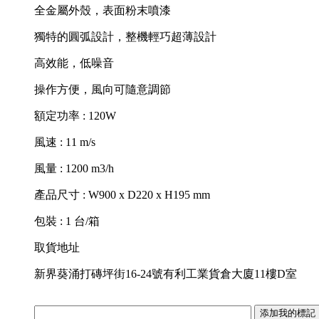
全金屬外殼，表面粉末噴漆
獨特的圓弧設計，整機輕巧超薄設計
高效能，低噪音
操作方便，風向可隨意調節
額定功率 : 120W
風速 : 11 m/s
風量 : 1200 m3/h
產品尺寸 : W900 x D220 x H195 mm
包裝 : 1 台/箱
取貨地址
新界葵涌打磚坪街16-24號有利工業貨倉大廈11樓D室