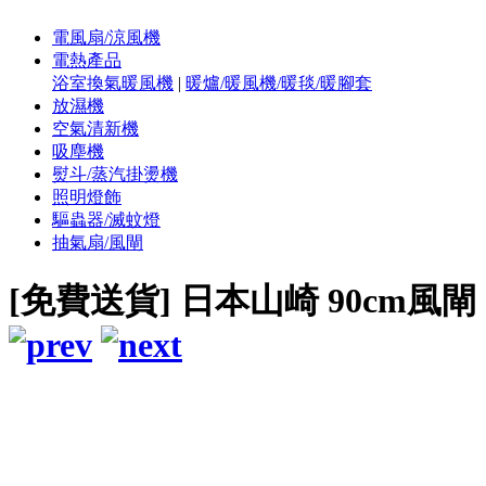
電風扇/涼風機
電熱產品
浴室換氣暖風機
|
暖爐/暖風機/暖毯/暖腳套
放濕機
空氣清新機
吸塵機
熨斗/蒸汽掛燙機
照明燈飾
驅蟲器/滅蚊燈
抽氣扇/風閘
[免費送貨] 日本山崎 90cm風閘 