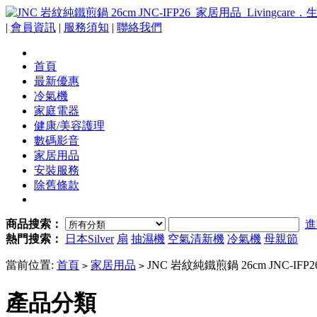
|
會員資訊
|
服務須知
|
聯絡我們
首頁
最新優惠
冷氣機
家庭電器
健康/美容護理
數碼影音
家居用品
安裝服務
除舊條款
商品搜索：
進
熱門搜索：
日本Silver
扇
抽濕機
空氣清新機
冷氣機
母親節
當前位置:
首頁
家居用品
JNC 岩紋純鐵煎鍋 26cm JNC-IFP2
>
>
產品分類