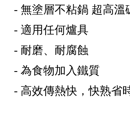
- 無塗層不粘鍋 超高
- 適用任何爐具
- 耐磨、耐腐蝕
- 為食物加入鐵質
- 高效傳熱快，快熟省