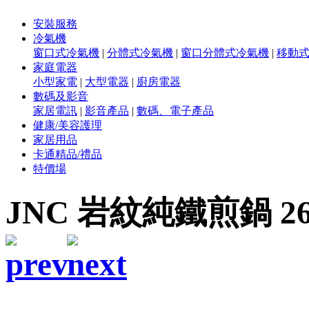
安裝服務
冷氣機
窗口式冷氣機
|
分體式冷氣機
|
窗口分體式冷氣機
|
移動
家庭電器
小型家電
|
大型電器
|
廚房電器
數碼及影音
家居電訊
|
影音產品
|
數碼、電子產品
健康/美容護理
家居用品
卡通精品/禮品
特價場
JNC 岩紋純鐵煎鍋 26c